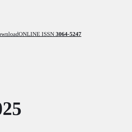
ownload
ONLINE ISSN
3064-5247
025