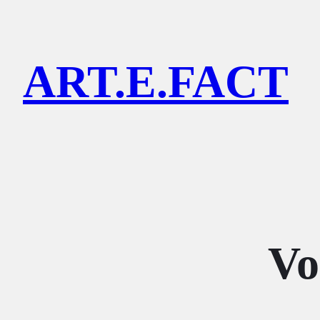
Lewati
ke
ART.E.FACT
konten
Vo