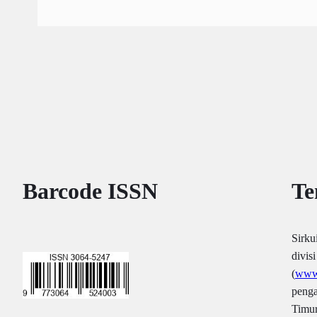
Barcode ISSN
Te
Sirku
divis
(
www.
penga
Timur