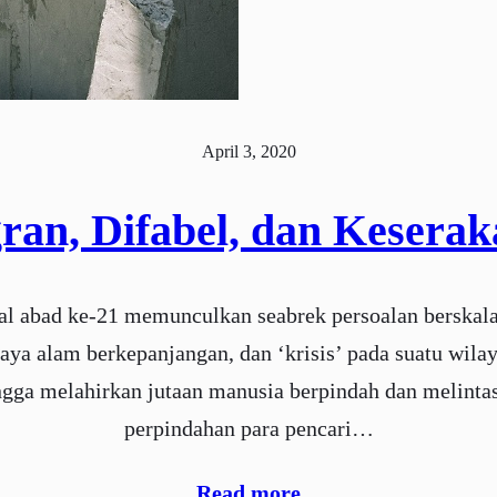
April 3, 2020
ran, Difabel, dan Kesera
abad ke-21 memunculkan seabrek persoalan berskala 
daya alam berkepanjangan, dan ‘krisis’ pada suatu wila
a melahirkan jutaan manusia berpindah dan melintasi 
perpindahan para pencari…
Read more