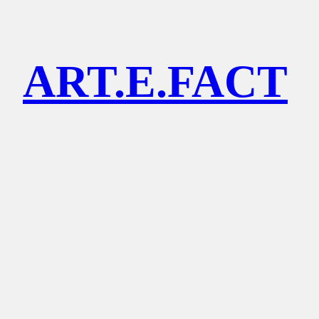
Lewati
ke
ART.E.FACT
konten