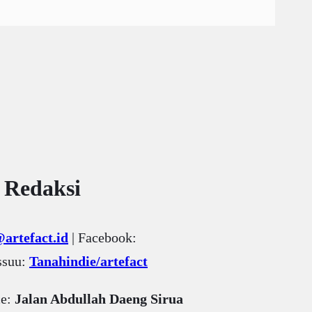
 Redaksi
artefact.id
| Facebook:
Issuu:
Tanahindie/artefact
ce:
Jalan Abdullah Daeng Sirua