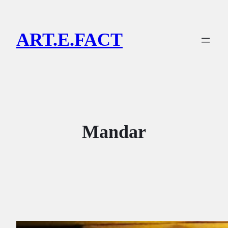
Lewati
ke
ART.E.FACT
konten
Mandar