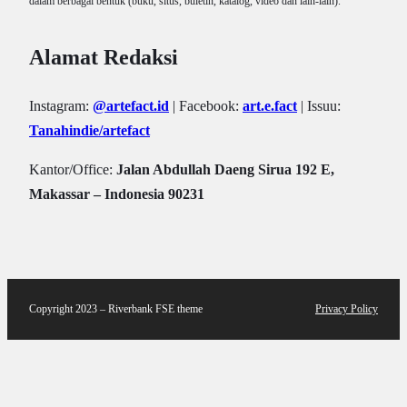
dalam berbagai bentuk (buku, situs, buletin, katalog, video dan lain-lain).
Alamat Redaksi
Instagram:
@artefact.id
| Facebook:
art.e.fact
| Issuu:
Tanahindie/artefact
Kantor/Office:
Jalan Abdullah Daeng Sirua 192 E,
Makassar – Indonesia 90231
Copyright 2023 – Riverbank FSE theme
Privacy Policy