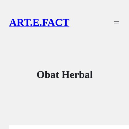
Lewati
ke
ART.E.FACT
konten
Obat Herbal