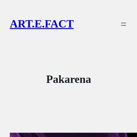
Lewati
ke
ART.E.FACT
konten
Pakarena