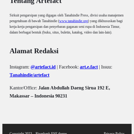
Tentang Artefact
Sirkuit pengarsipan yang digagas oleh Tanahindie Press, divisi usaha manajemen
pengetahuan di bawah Tanahindie (
www.tanahindie.org
) yang dikhususkan bagi
kerja-kerja pengarsipan dan penyebaran gagasan seni rupa di Indonesia Timur,
dalam berbagai bentuk (buku, situs, buletin, katalog, video dan lain-lain).
Alamat Redaksi
Instagram:
@artefact.id
| Facebook:
art.e.fact
| Issuu:
Tanahindie/artefact
Kantor/Office:
Jalan Abdullah Daeng Sirua 192 E,
Makassar – Indonesia 90231
Copyright 2023 – Riverbank FSE theme
Privacy Policy