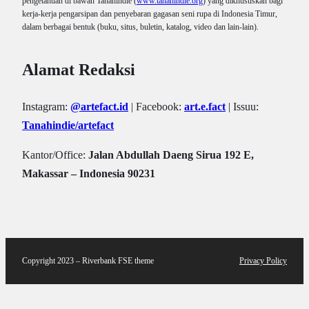
pengetahuan di bawah Tanahindie (
www.tanahindie.org
) yang dikhususkan bagi
kerja-kerja pengarsipan dan penyebaran gagasan seni rupa di Indonesia Timur,
dalam berbagai bentuk (buku, situs, buletin, katalog, video dan lain-lain).
Alamat Redaksi
Instagram:
@artefact.id
| Facebook:
art.e.fact
| Issuu:
Tanahindie/artefact
Kantor/Office:
Jalan Abdullah Daeng Sirua 192 E,
Makassar – Indonesia 90231
Copyright 2023 – Riverbank FSE theme
Privacy Policy