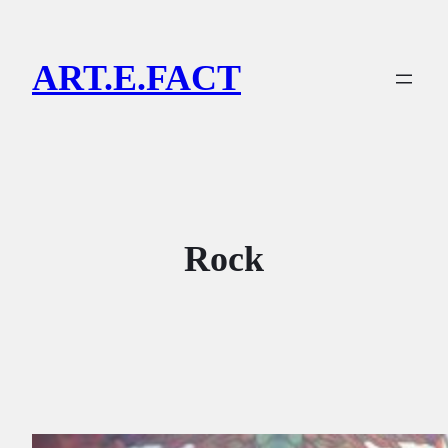
Lewati
ke
ART.E.FACT
konten
Rock