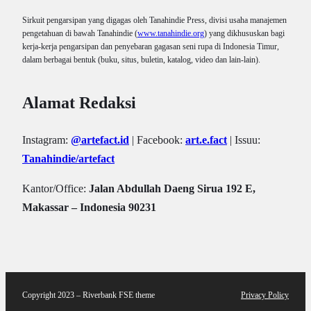
Sirkuit pengarsipan yang digagas oleh Tanahindie Press, divisi usaha manajemen
pengetahuan di bawah Tanahindie (
www.tanahindie.org
) yang dikhususkan bagi
kerja-kerja pengarsipan dan penyebaran gagasan seni rupa di Indonesia Timur,
dalam berbagai bentuk (buku, situs, buletin, katalog, video dan lain-lain).
Alamat Redaksi
Instagram:
@artefact.id
| Facebook:
art.e.fact
| Issuu:
Tanahindie/artefact
Kantor/Office:
Jalan Abdullah Daeng Sirua 192 E,
Makassar – Indonesia 90231
Copyright 2023 – Riverbank FSE theme
Privacy Policy