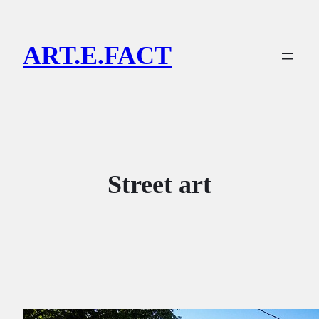
Lewati
ke
ART.E.FACT
konten
Street art