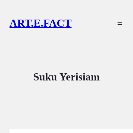
Lewati
ke
ART.E.FACT
konten
Suku Yerisiam