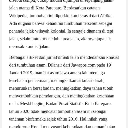
disebut
cempa,
cukup mudah dijumpai di sepanjang jalan-
jalan utama di Kota Parepare. Berdasarkan catatan
Wikipedia, tumbuhan ini diperkirakan berasal dari Afrika.
Ada dugaan bahwa kehadiran tumbuhan tersebut sebagai
penanda jejak wilayah kolonial. Ia sengaja ditanam di tepi
jalan, selain untuk meneduhi area jalan, akarnya juga tak
merusak kondisi jalan.
Berbagai artikel dan jurnal ilmiah telah mendedahkan khasiat
dari tumbuhan asam. Dilansir dari Jawapos.com pada 19
Januari 2019, manfaat asam jawa antara lain menjaga
kesehatan pencernaan, meningkatkan sirkulasi darah,
menurunkan berat badan, meningkatkan daya tahan tubuh,
menyembuhkan peradangan, dan meningkatkan kesehatan
mata. Meski begitu, Badan Pusat Statistik Kota Parepare
tahun 2020 tidak mencatat tumbuhan asam ini sebagai
tanaman biofarmaka sejak tahun 2016. Hal inilah yang
mendorong Ronal menyusuri keberadaan dan pemanfaatan