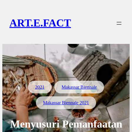
Lewati
ke
ART.E.FACT
konten
2021
Makassar Biennale
Makassar Biennale 2021
Menyusuri Pemanfaatan