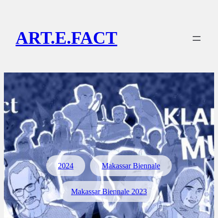
Lewati
ke
ART.E.FACT
konten
2024
Makassar Biennale
Makassar Biennale 2023