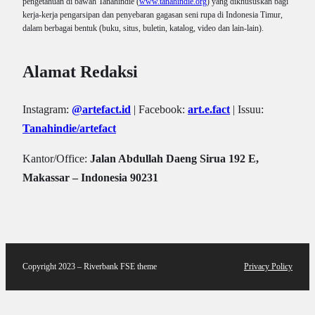
pengetahuan di bawah Tanahindie (
www.tanahindie.org
) yang dikhususkan bagi
kerja-kerja pengarsipan dan penyebaran gagasan seni rupa di Indonesia Timur,
dalam berbagai bentuk (buku, situs, buletin, katalog, video dan lain-lain).
Alamat Redaksi
Instagram:
@artefact.id
| Facebook:
art.e.fact
| Issuu:
Tanahindie/artefact
Kantor/Office:
Jalan Abdullah Daeng Sirua 192 E,
Makassar – Indonesia 90231
Copyright 2023 – Riverbank FSE theme
Privacy Policy