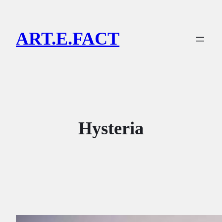
Lewati
ke
ART.E.FACT
konten
Hysteria