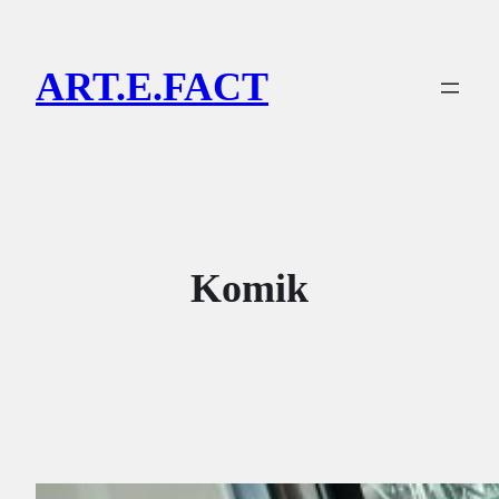
Lewati
ke
ART.E.FACT
konten
Komik