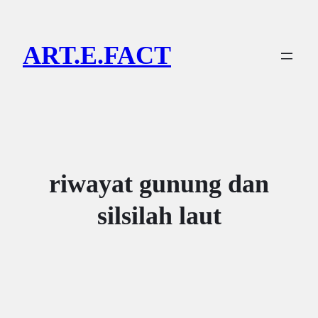
Lewati
ke
ART.E.FACT
konten
riwayat gunung dan
silsilah laut