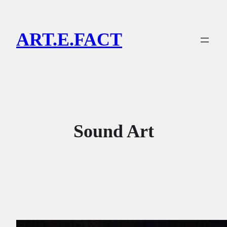
Lewati
ke
ART.E.FACT
konten
Sound Art