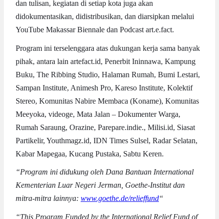
dan tulisan, kegiatan di setiap kota juga akan
didokumentasikan, didistribusikan, dan diarsipkan melalui
YouTube Makassar Biennale dan Podcast art.e.fact.
Program ini terselenggara atas dukungan kerja sama banyak
pihak, antara lain artefact.id, Penerbit Ininnawa, Kampung
Buku, The Ribbing Studio, Halaman Rumah, Bumi Lestari,
Sampan Institute, Animesh Pro, Kareso Institute, Kolektif
Stereo, Komunitas Nabire Membaca (Koname), Komunitas
Meeyoka, videoge, Mata Jalan – Dokumenter Warga,
Rumah Saraung, Orazine, Parepare.indie., Milisi.id, Siasat
Partikelir, Youthmagz.id, IDN Times Sulsel, Radar Selatan,
Kabar Mapegaa, Kucang Pustaka, Sabtu Keren.
“Program ini didukung oleh Dana Bantuan International
Kementerian Luar Negeri Jerman, Goethe-Institut dan
mitra-mitra lainnya:
www.goethe.de/relieffund
“
“This Program Funded by the International Relief Fund of