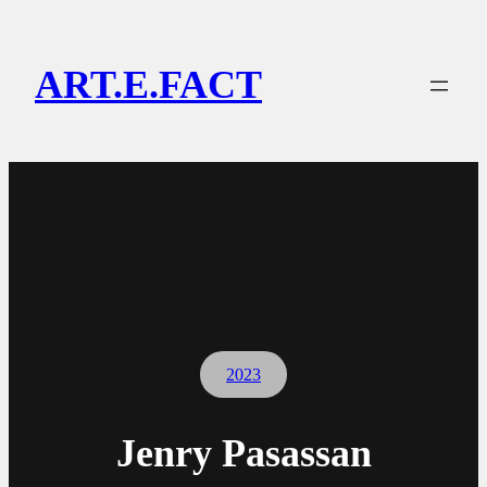
Lewati
ke
ART.E.FACT
konten
2023
Jenry Pasassan