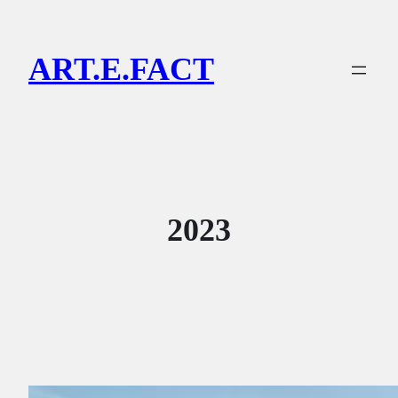
Lewati
ke
ART.E.FACT
konten
2023