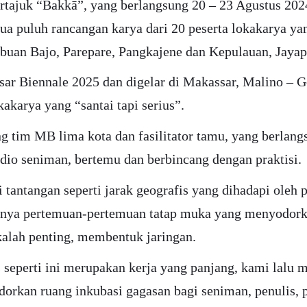
ajuk “Bakkā”, yang berlangsung 20 – 23 Agustus 2024
 puluh rancangan karya dari 20 peserta lokakarya yang
Labuan Bajo, Parepare, Pangkajene dan Kepulauan, Jaya
sar Biennale 2025 dan digelar di Makassar, Malino –
kakarya yang “santai tapi serius”.
ng tim MB lima kota dan fasilitator tamu, yang berlang
udio seniman, bertemu dan berbincang dengan praktisi.
 tantangan seperti jarak geografis yang dihadapi oleh 
imnya pertemuan-pertemuan tatap muka yang menyodork
 kalah penting, membentuk jaringan.
 seperti ini merupakan kerja yang panjang, kami lal
kan ruang inkubasi gagasan bagi seniman, penulis, pe