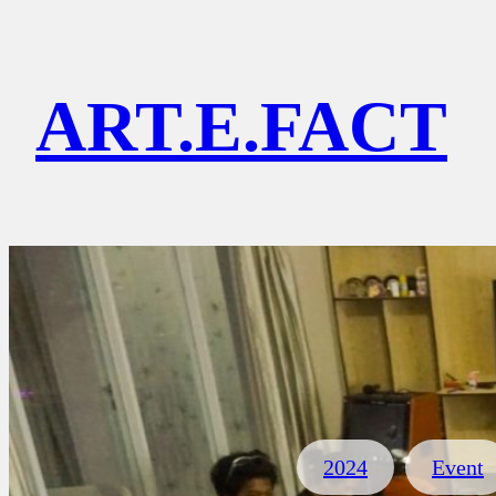
Lewati
ke
ART.E.FACT
konten
2024
Event