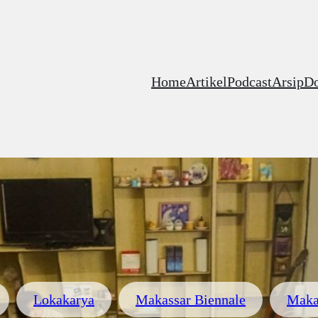
Home
Artikel
Podcast
Arsip
D
Lokakarya
Makassar Biennale
Maka