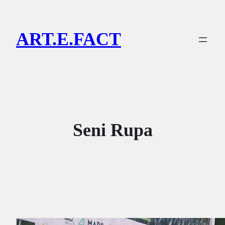
Lewati
ke
ART.E.FACT
konten
Seni Rupa