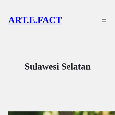
Lewati
ke
ART.E.FACT
konten
Sulawesi Selatan