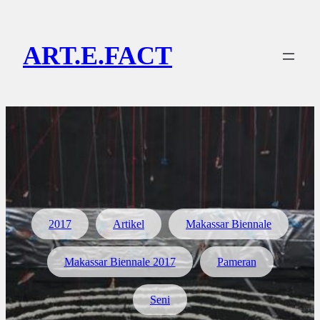
Lewati
ke
ART.E.FACT
konten
2017
Artikel
Makassar Biennale
Makassar Biennale 2017
Pameran
Seni