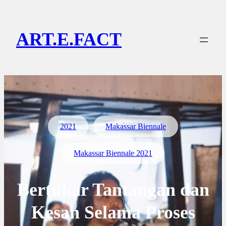
Lewati
ke
ART.E.FACT
konten
2021
Makassar Biennale
Makassar Biennale 2021
Bertukar Tantangan dan
Kesan Selama Proses