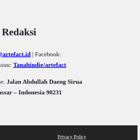
 Redaksi
artefact.id
| Facebook:
Issuu:
Tanahindie/artefact
ce:
Jalan Abdullah Daeng Sirua
ssar – Indonesia 90231
Privacy Policy