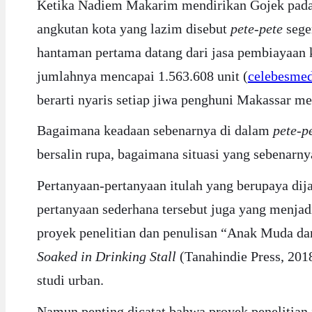
Ketika Nadiem Makarim mendirikan Gojek pada t
angkutan kota yang lazim disebut
pete-pete
sege
hantaman pertama datang dari jasa pembiayaan 
jumlahnya mencapai 1.563.608 unit (
celebesmed
berarti nyaris setiap jiwa penghuni Makassar me
Bagaimana keadaan sebenarnya di dalam
pete-p
bersalin rupa, bagaimana situasi yang sebenarny
Pertanyaan-pertanyaan itulah yang berupaya di
pertanyaan sederhana tersebut juga yang menjadi
proyek penelitian dan penulisan “Anak Muda dan
Soaked in Drinking Stall
(Tanahindie Press, 201
studi urban.
Namun penting dicatat bahwa proyek penelitian