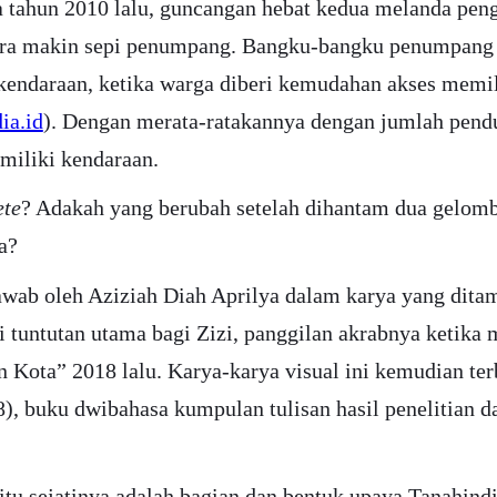
ahun 2010 lalu, guncangan hebat kedua melanda pengu
ra makin sepi penumpang. Bangku-bangku penumpang an
kendaraan, ketika warga diberi kemudahan akses memil
ia.id
). Dengan merata-ratakannya dengan jumlah pend
miliki kendaraan.
ete
? Adakah yang berubah setelah dihantam dua gelomb
a?
jawab oleh Aziziah Diah Aprilya dalam karya yang dit
 tuntutan utama bagi Zizi, panggilan akrabnya ketika 
 Kota” 2018 lalu. Karya-karya visual ini kemudian te
8), buku dwibahasa kumpulan tulisan hasil penelitian 
 itu sejatinya adalah bagian dan bentuk upaya Tanah