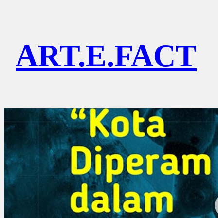
Lewati
ke
ART.E.FACT
konten