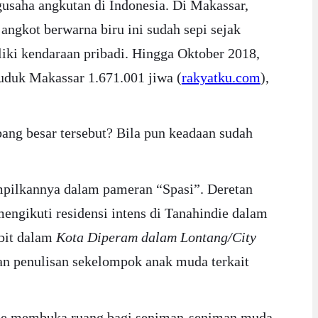
saha angkutan di Indonesia. Di Makassar,
gkot berwarna biru ini sudah sepi sejak
iki kendaraan pribadi. Hingga Oktober 2018,
uduk Makassar 1.671.001 jiwa (
rakyatku.com
),
ang besar tersebut? Bila pun keadaan sudah
ampilkannya dalam pameran “Spasi”. Deretan
mengikuti residensi intens di Tanahindie dalam
rbit dalam
Kota Diperam dalam Lontang/City
dan penulisan sekelompok anak muda terkait
indie membuka ruang bagi seniman-seniman muda