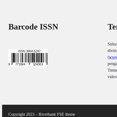
Barcode ISSN
Te
Sirku
divis
(
www.
penga
Timur
video 
Copyright 2023 – Riverbank FSE theme