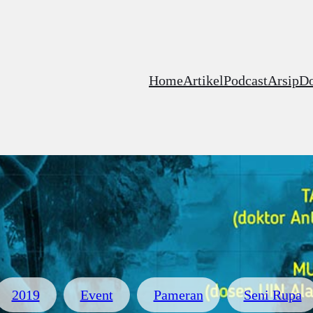
Home
Artikel
Podcast
Arsip
D
2019
Event
Pameran
Seni Rupa